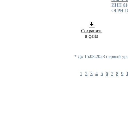
ИНН 61
ОГРН 1
Сохранить
в файл
* До 15.08.2023 первый ур
1
2
3
4
5
6
7
8
9