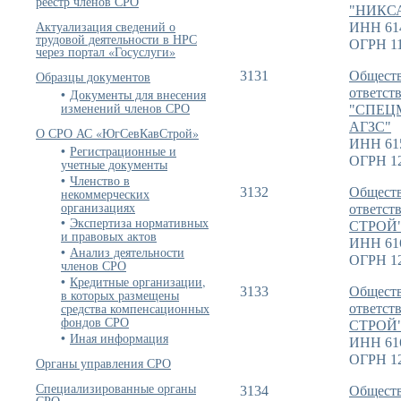
реестр членов СРО
"НИКС
Актуализация сведений о
ИНН 61
трудовой деятельности в НРС
ОГРН 11
через портал «Госуслуги»
3131
Обществ
Образцы документов
ответст
Документы для внесения
изменений членов СРО
"СПЕЦ
АГЗС"
О СРО АС «ЮгСевКавСтрой»
ИНН 61
Регистрационные и
ОГРН 1
учетные документы
Членство в
3132
Обществ
некоммерческих
организациях
ответст
Экспертиза нормативных
СТРОЙ
и правовых актов
ИНН 61
Анализ деятельности
ОГРН 1
членов СРО
Кредитные организации,
3133
Обществ
в которых размещены
средства компенсационных
ответст
фондов СРО
СТРОЙ
Иная информация
ИНН 61
ОГРН 1
Органы управления СРО
Специализированные органы
3134
Обществ
СРО