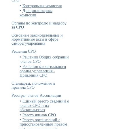
Контрольная комиссия
Дисциплинарная
комиссия
Органы по контролю и надзору
за СРО
Основные законодательные и
нормативные акты в сфере
саморегулирования
Решения СРО
Решения Общих собраний
членов СРО
Решения коллегиального
органа управления -
Правления СРО
Стандарты, положения и
правила СРО
Реестры членов Ассоциации
Единый реестр сведений о
членах СРО и их
обязательствах
Реестр членов СРО
Реестр организаций с
приостановленным правом