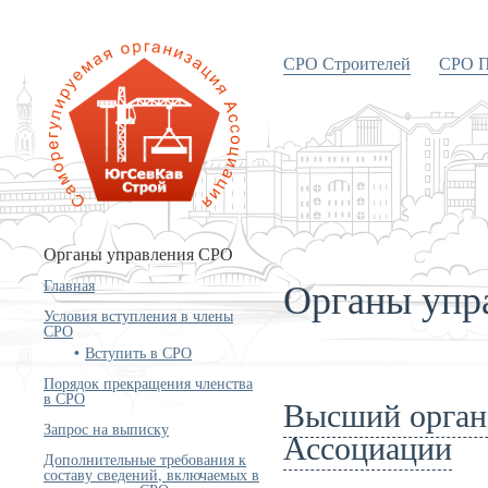
СРО Строителей
СРО П
«Объединение строителей
Южного и Северо-Кавказского
округов»
Органы управления СРО
Органы упр
Главная
Условия вступления в члены
СРО
Вступить в СРО
Порядок прекращения членства
в СРО
Высший орган 
Запрос на выписку
Ассоциации
Дополнительные требования к
составу сведений, включаемых в