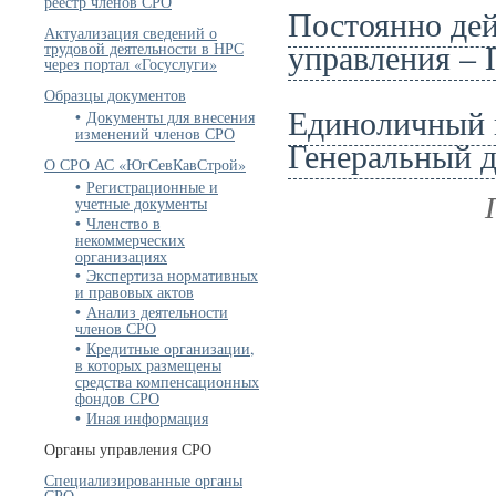
реестр членов СРО
Постоянно де
Актуализация сведений о
управления –
трудовой деятельности в НРС
через портал «Госуслуги»
Образцы документов
Единоличный 
Документы для внесения
изменений членов СРО
Генеральный 
О СРО АС «ЮгСевКавСтрой»
Регистрационные и
учетные документы
Членство в
некоммерческих
организациях
Экспертиза нормативных
и правовых актов
Анализ деятельности
членов СРО
Кредитные организации,
в которых размещены
средства компенсационных
фондов СРО
Иная информация
Органы управления СРО
Специализированные органы
СРО