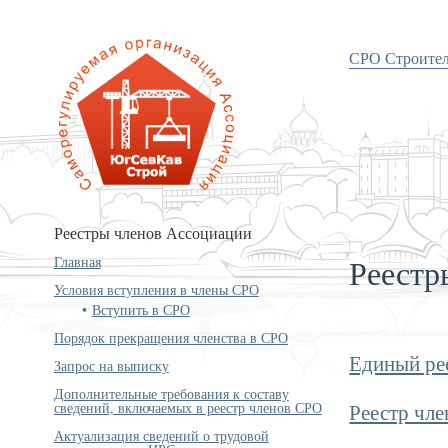
СРО Строите
«Объединение строителей
Южного и Северо-Кавказского
округов»
Реестры членов Ассоциации
Реестр
Главная
Условия вступления в члены СРО
Вступить в СРО
Порядок прекращения членства в СРО
Единый рее
Запрос на выписку
Дополнительные требования к составу
сведений, включаемых в реестр членов СРО
Реестр чл
Актуализация сведений о трудовой