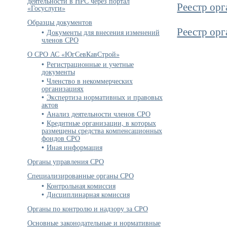
деятельности в НРС через портал
Реестр ор
«Госуслуги»
Образцы документов
Реестр ор
Документы для внесения изменений
членов СРО
О СРО АС «ЮгСевКавСтрой»
Регистрационные и учетные
документы
Членство в некоммерческих
организациях
Экспертиза нормативных и правовых
актов
Анализ деятельности членов СРО
Кредитные организации, в которых
размещены средства компенсационных
фондов СРО
Иная информация
Органы управления СРО
Специализированные органы СРО
Контрольная комиссия
Дисциплинарная комиссия
Органы по контролю и надзору за СРО
Основные законодательные и нормативные