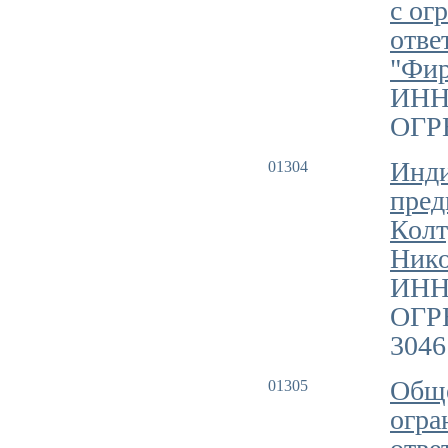
с ог
отве
"Фир
ИНН
ОГРН
Инд
01304
пред
Колт
Нико
ИНН
ОГР
3046
Обще
01305
огра