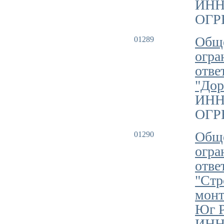
ИНН
ОГРН
Обще
01289
огра
отве
"Дор
ИНН
ОГРН
Обще
01290
огра
отве
"Стр
монт
Юг Р
ИНН