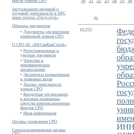
реестр членов СРО
30
31
32
33
34
35
36
Актуализация сведений о
трудовой деятельности в НРС
через портал «Госуслуги»
№
Образцы документов
Феде
01255
Документы для внесения
изменений членов СРО
госу
О СРО АС «ЮгСевКавСтрой»
бюд
Регистрационные и
учетные документы
обра
Членство в
учре
некоммерческих
организациях
обра
Экспертиза нормативных
и правовых актов
Росс
Анализ деятельности
членов СРО
госу
Кредитные организации,
в которых размещены
поли
средства компенсационных
фондов СРО
унив
Иная информация
имен
Органы управления СРО
ИНН
Специализированные органы
СРО