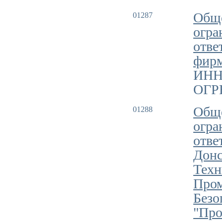
Обще
01287
огра
отве
фир
ИНН
ОГРН
Обще
01288
огра
отве
Донс
Техн
Про
Безо
"Про