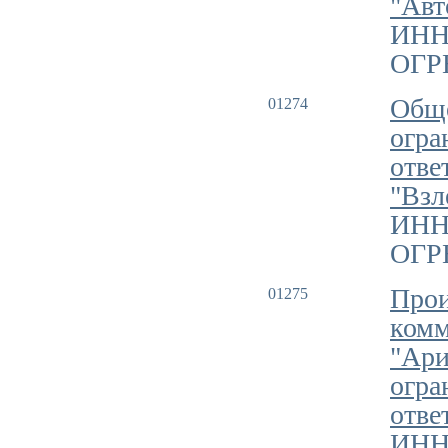
"Авт
ИНН
ОГРН
Обще
01274
огра
отве
"Взл
ИНН
ОГРН
Прои
01275
комм
"Ари
огра
отве
ИНН