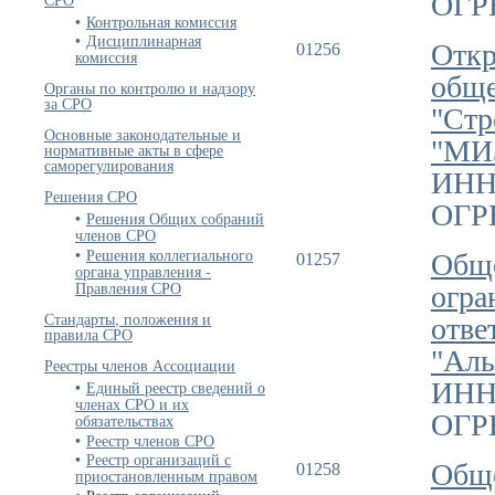
ОГРН
Контрольная комиссия
Дисциплинарная
Откр
01256
комиссия
обще
Органы по контролю и надзору
за СРО
"Стр
Основные законодательные и
"МИ
нормативные акты в сфере
саморегулирования
ИНН
Решения СРО
ОГРН
Решения Общих собраний
членов СРО
Решения коллегиального
Обще
01257
органа управления -
Правления СРО
огра
Стандарты, положения и
отве
правила СРО
"Аль
Реестры членов Ассоциации
ИНН
Единый реестр сведений о
членах СРО и их
ОГРН
обязательствах
Реестр членов СРО
Реестр организаций с
Обще
01258
приостановленным правом