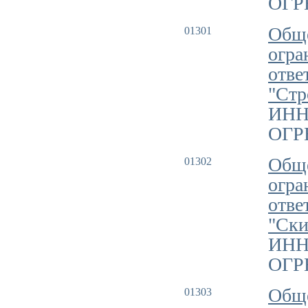
ОГРН
Обще
01301
огра
отве
"Стр
ИНН
ОГРН
Обще
01302
огра
отве
"Ски
ИНН
ОГРН
Общ
01303