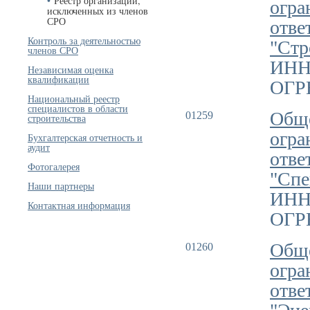
Реестр организаций,
огра
исключенных из членов
СРО
отве
Контроль за деятельностью
"Ст
членов СРО
ИНН
Независимая оценка
квалификации
ОГРН
Национальный реестр
специалистов в области
Обще
01259
строительства
огра
Бухгалтерская отчетность и
аудит
отве
Фотогалерея
"Спе
Наши партнеры
ИНН
Контактная информация
ОГРН
Обще
01260
огра
отве