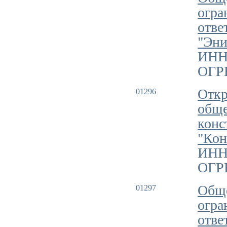
огра
отве
"Эни
ИНН
ОГРН
Откр
01296
обще
конс
"Кон
ИНН
ОГРН
Обще
01297
огра
отве