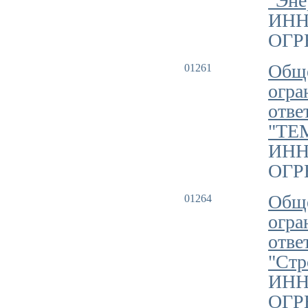
"Эне
ИНН
ОГРН
Обще
01261
огра
отве
"ТЕ
ИНН
ОГРН
Обще
01264
огра
отве
"Ст
ИНН
ОГРН