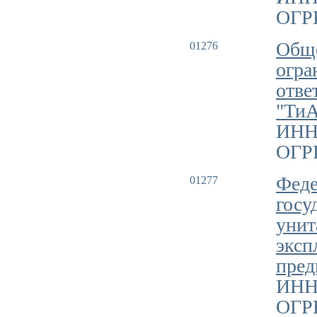
ОГРН
Обще
01276
огра
отве
"ТиА
ИНН
ОГРН
Феде
01277
госу
унит
эксп
пред
ИНН
ОГРН