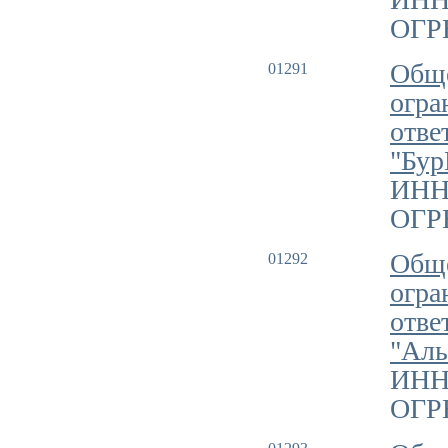
ОГРН
Обще
01291
огра
отве
"Бу
ИНН
ОГРН
Обще
01292
огра
отве
"Аль
ИНН
ОГРН