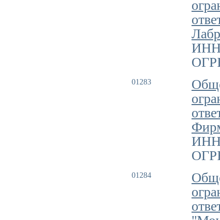
огра
отве
Лабр
ИНН
ОГРН
Обще
01283
огра
отве
Фир
ИНН
ОГРН
Обще
01284
огра
отве