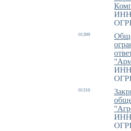
Комп
ИНН
ОГРН
Обще
01309
огра
отве
"Арм
ИНН
ОГРН
Закр
01310
обще
"Агр
ИНН
ОГРН