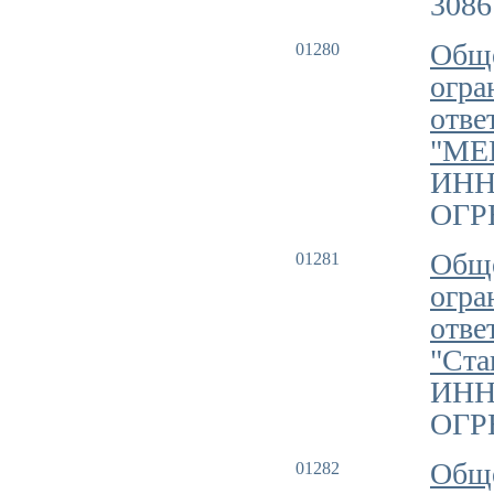
3086
Обще
01280
огра
отве
"МЕ
ИНН
ОГРН
Обще
01281
огра
отве
"Ста
ИНН
ОГРН
Обще
01282