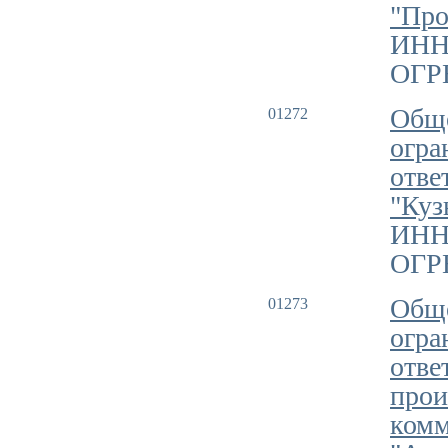
"Пр
ИНН
ОГРН
Обще
01272
огра
отве
"Куз
ИНН
ОГРН
Обще
01273
огра
отве
прои
комм