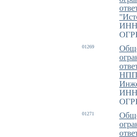
отве
"Ист
ИНН
ОГРН
Обще
01269
огра
отве
НПП
Инж
ИНН
ОГРН
Обще
01271
огра
отве