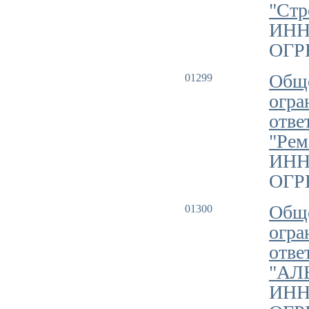
"Стр
ИНН
ОГРН
Обще
01299
огра
отве
"Рем
ИНН
ОГРН
Обще
01300
огра
отве
"АЛ
ИНН