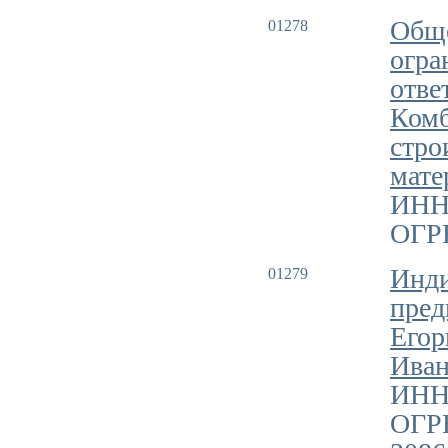
Обще
01278
огра
отве
Комб
стро
мате
ИНН
ОГРН
Инд
01279
пред
Егор
Иван
ИНН
ОГР