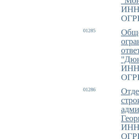
"Мо
ИНН
ОГРН
Обще
01285
огра
отве
"Дю
ИНН
ОГРН
Отде
01286
стро
адми
Геор
ИНН
ОГРН