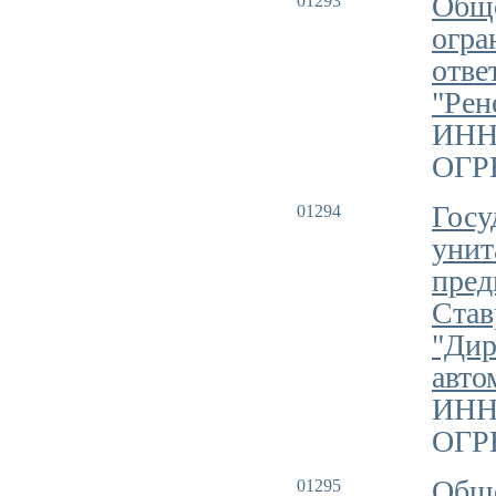
Обще
01293
огра
отве
"Рен
ИНН
ОГРН
Госу
01294
унит
пред
Став
"Дир
авто
ИНН
ОГРН
Обще
01295