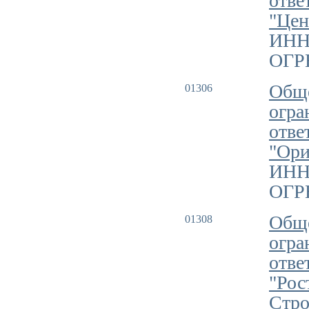
отве
"Цен
ИНН
ОГРН
Обще
01306
огра
отве
"Ори
ИНН
ОГРН
Обще
01308
огра
отве
"Рос
Стро