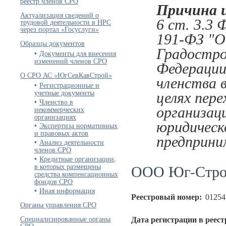
реестр членов СРО
Причина 
Актуализация сведений о
6 ст. 3.3 
трудовой деятельности в НРС
через портал «Госуслуги»
191-ФЗ "О
Образцы документов
Градостро
Документы для внесения
изменений членов СРО
Федерации
О СРО АС «ЮгСевКавСтрой»
членства 
Регистрационные и
учетные документы
целях пере
Членство в
некоммерческих
организац
организациях
юридическ
Экспертиза нормативных
и правовых актов
предприни
Анализ деятельности
членов СРО
Кредитные организации,
ООО Юг-Стр
в которых размещены
средства компенсационных
фондов СРО
Иная информация
Реестровый номер:
01254
Органы управления СРО
Специализированные органы
Дата регистрации в реест
СРО