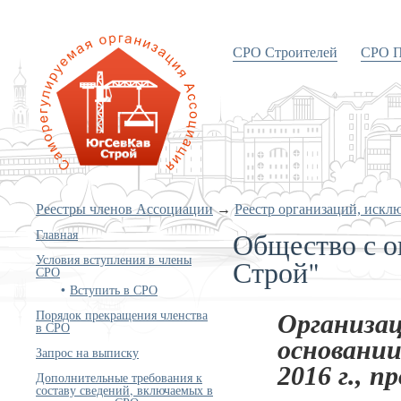
СРО Строителей
СРО П
«Объединение строителей
Южного и Северо-Кавказского
округов»
Реестры членов Ассоциации
→
Реестр организаций, искл
Общество с о
Главная
Условия вступления в члены
Строй"
СРО
Вступить в СРО
Порядок прекращения членства
Организац
в СРО
основании
Запрос на выписку
2016 г., п
Дополнительные требования к
составу сведений, включаемых в