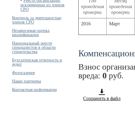
Реестр организаций,
Год
Месяц
исключенных из членов
проведения
проведения
СРО
проверки
проверки
Контроль за деятельностью
членов СРО
2016
Март
Независимая оценка
квалификации
Национальный реестр
специалистов в области
Компенсацион
строительства
Бухгалтерская отчетность и
аудит
Взнос организ
Фотогалерея
вреда:
0
руб.
Наши партнеры
Контактная информация
Сохранить в файл