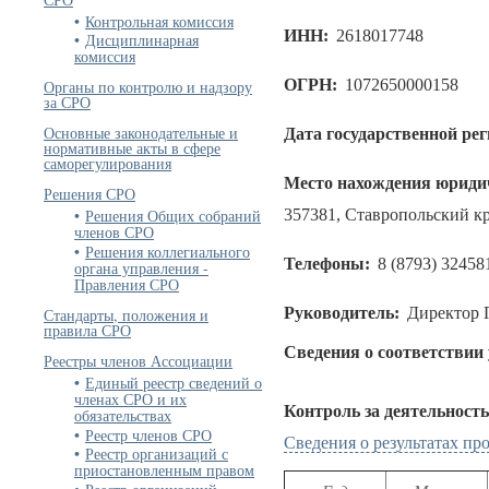
Контрольная комиссия
ИНН:
2618017748
Дисциплинарная
комиссия
ОГРН:
1072650000158
Органы по контролю и надзору
за СРО
Основные законодательные и
Дата государственной ре
нормативные акты в сфере
саморегулирования
Место нахождения юридич
Решения СРО
357381, Ставропольский кр
Решения Общих собраний
членов СРО
Решения коллегиального
Телефоны:
8 (8793) 32458
органа управления -
Правления СРО
Руководитель:
Директор 
Стандарты, положения и
правила СРО
Сведения о соответствии
Реестры членов Ассоциации
Единый реестр сведений о
членах СРО и их
Контроль за деятельност
обязательствах
Реестр членов СРО
Сведения о результатах п
Реестр организаций с
приостановленным правом