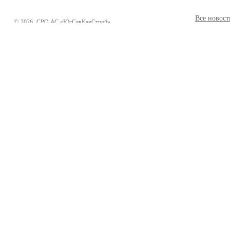
Все новост
©
2026
СРО АС «ЮгСевКавСтрой»