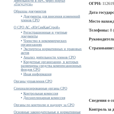
деятельности в НРС через портал
ОГРН:
11261
«Госуслуги»
Образцы документов
Дата государ
Документы для внесения изменений
членов СРО
Место нахожд
О СРО АС «ЮгСевКавСтрой»
Телефоны:
8 
Регистрационные и учетные
документы
Руководитель
Членство в некоммерческих
организациях
Страхование
Экспертиза нормативных и правовых
актов
Анализ деятельности членов СРО
Кредитные организации, в которых
размещены средства компенсационных
фондов СРО
Иная информация
Органы управления СРО
Специализированные органы СРО
Контрольная комиссия
Дисциплинарная комиссия
Сведения о с
Органы по контролю и надзору за СРО
Контроль за 
Основные законодательные и нормативные