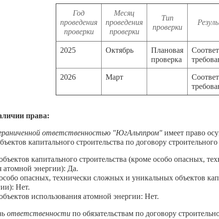
Год
Месяц
Тип
проведения
проведения
Резул
проверки
проверки
проверки
2025
Октябрь
Плановая
Соответ
проверка
требов
2026
Март
Соответ
требов
аличии права:
граниченной ответственностью "ЮгАльппром"
имеет право осу
объектов капитального строительства по договору строительного
бъектов капитального строительства (кроме особо опасных, те
 атомной энергии): Да.
собо опасных, технически сложных и уникальных объектов капи
ии): Нет.
бъектов использования атомной энергии: Нет.
нь ответственности
по обязательствам по договору строительн