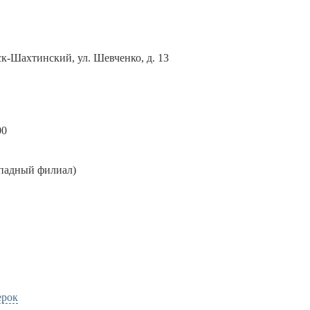
нск-Шахтинский, ул. Шевченко, д. 13
00
ападный филиал)
ерок