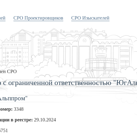
лей
СРО Проектировщиков
СРО Изыскателей
лен СРО
 с ограниченной ответственностью "ЮгАл
льппром"
номер:
3348
ации в реестре:
29.10.2024
6751