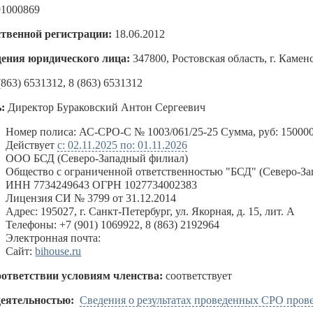
91000869
ственной регистрации:
18.06.2012
ения юридического лица:
347800, Ростовская область, г. Каме
(863) 6531312, 8 (863) 6531312
:
Директор Бураковский Антон Сергеевич
:
Номер полиса: АС-СРО-С № 1003/061/25-25 Сумма, руб: 15000
Действует
с: 02.11.2025 по: 01.11.2026
ООО БСД (Северо-Западный филиал)
Общество с ограниченной ответственностью "БСД" (Северо-З
ИНН 7734249643 ОГРН 1027734002383
Лицензия СИ № 3799 от 31.12.2014
Адрес: 195027, г. Санкт-Петербург, ул. Якорная, д. 15, лит. А
Телефоны: +7 (901) 1069922, 8 (863) 2192964
Электронная почта:
Сайт:
bihouse.ru
оответствии условиям членства:
соответствует
деятельностью:
Сведения о результатах проведенных СРО пров