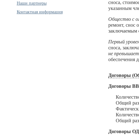
сноса, стоимо
Наши партнеры
указанным чл
Контактная информация
Общество с о
ремонт, снос 
заключаемым 
Первый урове
сноса, заключ
не превышает
обеспечения д
Договоры (Об
Договоры В
Количество з
Общий размер
Фактический 
Количество и
Общий размер
Договоры О