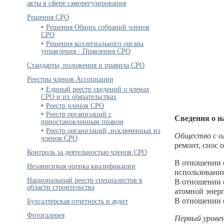
акты в сфере саморегулирования
Решения СРО
Решения Общих собраний членов
СРО
Решения коллегиального органа
управления - Правления СРО
Стандарты, положения и правила СРО
Реестры членов Ассоциации
Единый реестр сведений о членах
СРО и их обязательствах
Реестр членов СРО
Реестр организаций с
Сведения о н
приостановленным правом
Реестр организаций, исключенных из
Общество с о
членов СРО
ремонт, снос 
Контроль за деятельностью членов СРО
В отношении о
Независимая оценка квалификации
использования
Национальный реестр специалистов в
В отношении о
области строительства
атомной энерг
Бухгалтерская отчетность и аудит
В отношении о
Фотогалерея
Первый урове