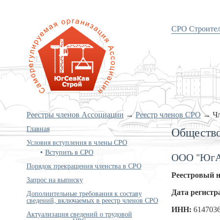
СРО Строите
«Объединение строителей
Южного и Северо-Кавказского
округов»
Реестры членов Ассоциации
→
Реестр членов СРО
→
Ч
Главная
Общество
Условия вступления в члены СРО
Вступить в СРО
ООО "ЮгА
Порядок прекращения членства в СРО
Реестровый 
Запрос на выписку
Дата регистр
Дополнительные требования к составу
сведений, включаемых в реестр членов СРО
ИНН:
614703
Актуализация сведений о трудовой