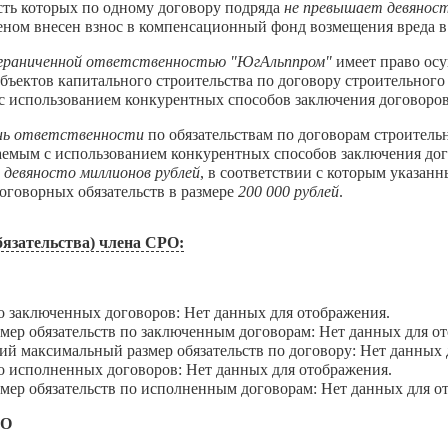
сть которых по одному договору подряда
не превышает девяност
еном внесен взнос в компенсационный фонд возмещения вреда в
граниченной ответственностью "ЮгАльппром"
имеет право осу
объектов капитального строительства по договору строительного
с использованием конкурентных способов заключения договоров
нь ответственности
по обязательствам по договорам строитель
аемым с использованием конкурентных способов заключения дог
 девяносто миллионов рублей
, в соответствии с которым указа
оговорных обязательств в размере
200 000 рублей
.
язательства) члена СРО:
В
аключенных договоров: Нет данных для отображения.
 обязательств по заключенным договорам: Нет данных для от
максимальный размер обязательств по договору: Нет данных 
сполненных договоров: Нет данных для отображения.
 обязательств по исполненным договорам: Нет данных для о
ДО