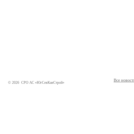
Все новост
©
2026
СРО АС «ЮгСевКавСтрой»