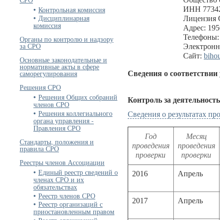
Контрольная комиссия
ИНН 77342
Дисциплинарная
Лицензия 
комиссия
Адрес: 1950
Телефоны: 
Органы по контролю и надзору
за СРО
Электронн
Сайт:
bihou
Основные законодательные и
нормативные акты в сфере
саморегулирования
Сведения о соответствии
Решения СРО
Решения Общих собраний
Контроль за деятельност
членов СРО
Решения коллегиального
Сведения о результатах п
органа управления -
Правления СРО
Год
Месяц
Стандарты, положения и
проведения
проведения
правила СРО
проверки
проверки
Реестры членов Ассоциации
Единый реестр сведений о
2016
Апрель
членах СРО и их
обязательствах
Реестр членов СРО
2017
Апрель
Реестр организаций с
приостановленным правом