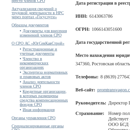
реестр членов СРО
Дата регистрации в реест
Актуализация сведений о
трудовой деятельности в НРС
ИНН:
6143063786
через портал «Госуслуги»
Образцы документов
ОГРН:
1066143051600
Документы для внесения
изменений членов СРО
Дата государственной ре
О СРО АС «ЮгСевКавСтрой»
Регистрационные и
учетные документы
Место нахождения юридич
Членство в
некоммерческих
347360, Ростовская область,
организациях
Экспертиза нормативных
и правовых актов
Телефоны:
8 (8639) 27764
Анализ деятельности
членов СРО
Веб-сайт:
promtransvagon.
Кредитные организации,
в которых размещены
средства компенсационных
Руководитель:
Директор 
фондов СРО
Иная информация
Страхование:
Номер пол
Органы управления СРО
Действует
ООО БСД (
Специализированные органы
СРО
Общество 