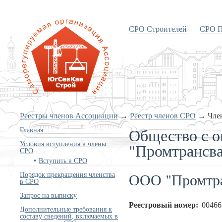
СРО Строителей
СРО П
«Объединение строителей
Южного и Северо-Кавказского
округов»
Реестры членов Ассоциации
→
Реестр членов СРО
→
Чле
Общество с о
Главная
Условия вступления в члены
"Промтрансва
СРО
Вступить в СРО
ООО "Промтра
Порядок прекращения членства
в СРО
Запрос на выписку
Реестровый номер:
00466
Дополнительные требования к
составу сведений, включаемых в