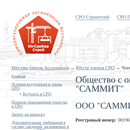
СРО Строителей
СРО П
«Объединение строителей
Южного и Северо-Кавказского
округов»
Реестры членов Ассоциации
→
Реестр членов СРО
→
Чле
Общество с о
Главная
Условия вступления в члены
"САММИТ"
СРО
Вступить в СРО
ООО "САММ
Порядок прекращения членства
в СРО
Запрос на выписку
Реестровый номер:
00196
Дополнительные требования к
составу сведений, включаемых в