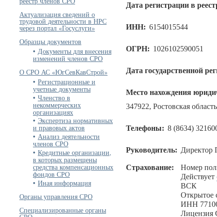
реестр членов СРО
Дата регистрации в реест
Актуализация сведений о
трудовой деятельности в НРС
ИНН:
6154015544
через портал «Госуслуги»
Образцы документов
ОГРН:
1026102590051
Документы для внесения
изменений членов СРО
Дата государственной ре
О СРО АС «ЮгСевКавСтрой»
Регистрационные и
учетные документы
Место нахождения юридич
Членство в
некоммерческих
347922, Ростовская область,
организациях
Экспертиза нормативных
и правовых актов
Телефоны:
8 (8634) 32160
Анализ деятельности
членов СРО
Руководитель:
Директор 
Кредитные организации,
в которых размещены
средства компенсационных
Страхование:
Номер пол
фондов СРО
Действует
Иная информация
ВСК
Открытое 
Органы управления СРО
ИНН 77100
Специализированные органы
Лицензия С
СРО