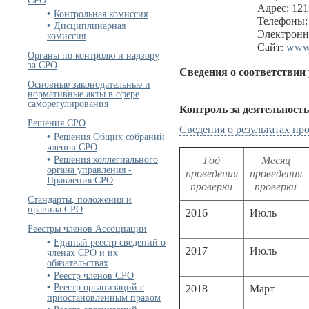
Адрес: 121
Контрольная комиссия
Телефоны: 
Дисциплинарная
Электронн
комиссия
Сайт:
www.
Органы по контролю и надзору
за СРО
Сведения о соответствии
Основные законодательные и
нормативные акты в сфере
саморегулирования
Контроль за деятельност
Решения СРО
Сведения о результатах п
Решения Общих собраний
членов СРО
Решения коллегиального
Год
Месяц
органа управления -
проведения
проведения
Правления СРО
проверки
проверки
Стандарты, положения и
правила СРО
2016
Июль
Реестры членов Ассоциации
Единый реестр сведений о
2017
Июль
членах СРО и их
обязательствах
Реестр членов СРО
Реестр организаций с
2018
Март
приостановленным правом