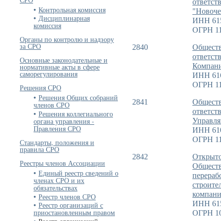
ответст
Контрольная комиссия
"Новоче
Дисциплинарная
ИНН 61
комиссия
ОГРН 11
Органы по контролю и надзору
за СРО
2840
Обществ
ответст
Основные законодательные и
Компан
нормативные акты в сфере
саморегулирования
ИНН 61
ОГРН 11
Решения СРО
Решения Общих собраний
2841
Обществ
членов СРО
ответст
Решения коллегиального
органа управления -
Управл
Правления СРО
ИНН 61
ОГРН 11
Стандарты, положения и
правила СРО
2842
Открыт
Реестры членов Ассоциации
Обществ
Единый реестр сведений о
перерабо
членах СРО и их
строител
обязательствах
компани
Реестр членов СРО
ИНН 61
Реестр организаций с
приостановленным правом
ОГРН 1