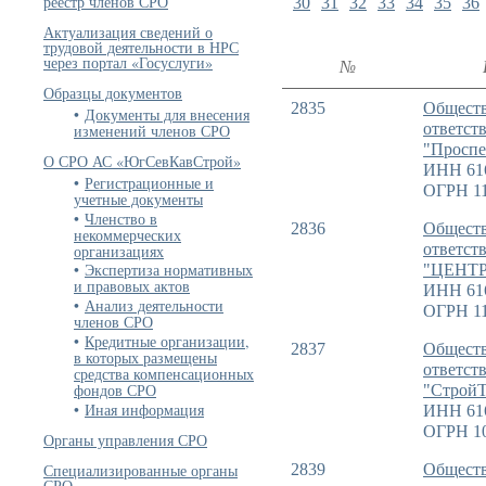
реестр членов СРО
30
31
32
33
34
35
36
Актуализация сведений о
трудовой деятельности в НРС
через портал «Госуслуги»
№
Образцы документов
2835
Обществ
Документы для внесения
ответст
изменений членов СРО
"Проспе
О СРО АС «ЮгСевКавСтрой»
ИНН 61
Регистрационные и
ОГРН 11
учетные документы
Членство в
2836
Обществ
некоммерческих
ответс
организациях
Экспертиза нормативных
"ЦЕНТР
и правовых актов
ИНН 61
Анализ деятельности
ОГРН 11
членов СРО
Кредитные организации,
2837
Обществ
в которых размещены
ответст
средства компенсационных
фондов СРО
"СтройТ
Иная информация
ИНН 61
ОГРН 1
Органы управления СРО
Специализированные органы
2839
Обществ
СРО