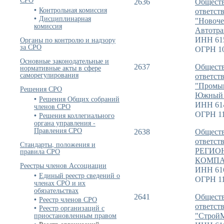
2636
Обществ
Контрольная комиссия
ответст
Дисциплинарная
"Новоче
комиссия
Автотра
Органы по контролю и надзору
ИНН 61
за СРО
ОГРН 1
Основные законодательные и
2637
Обществ
нормативные акты в сфере
саморегулирования
ответст
"Промы
Решения СРО
Южный 
Решения Общих собраний
ИНН 61
членов СРО
ОГРН 11
Решения коллегиального
органа управления -
Правления СРО
2638
Обществ
ответс
Стандарты, положения и
правила СРО
РЕГИО
КОМПА
Реестры членов Ассоциации
ИНН 61
Единый реестр сведений о
ОГРН 11
членах СРО и их
обязательствах
2641
Обществ
Реестр членов СРО
ответст
Реестр организаций с
приостановленным правом
"Строй