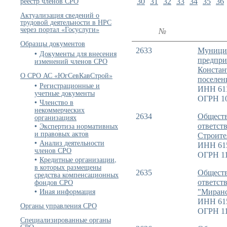
реестр членов СРО
30
31
32
33
34
35
36
Актуализация сведений о
трудовой деятельности в НРС
через портал «Госуслуги»
№
Образцы документов
2633
Муницип
Документы для внесения
предпри
изменений членов СРО
Констан
О СРО АС «ЮгСевКавСтрой»
поселен
Регистрационные и
ИНН 61
учетные документы
ОГРН 10
Членство в
некоммерческих
2634
Обществ
организациях
Экспертиза нормативных
ответст
и правовых актов
Строите
Анализ деятельности
ИНН 61
членов СРО
ОГРН 11
Кредитные организации,
в которых размещены
2635
Обществ
средства компенсационных
фондов СРО
ответст
Иная информация
"Миран
ИНН 61
Органы управления СРО
ОГРН 11
Специализированные органы
СРО