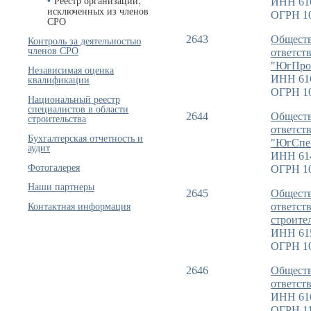
Реестр организаций,
ИНН 61
исключенных из членов
ОГРН 1
СРО
2643
Обществ
Контроль за деятельностью
членов СРО
ответст
"ЮгПро
Независимая оценка
ИНН 61
квалификации
ОГРН 1
Национальный реестр
специалистов в области
2644
Обществ
строительства
ответст
Бухгалтерская отчетность и
"ЮгСпе
аудит
ИНН 61
Фотогалерея
ОГРН 1
Наши партнеры
2645
Обществ
Контактная информация
ответст
строите
ИНН 61
ОГРН 1
2646
Обществ
ответст
ИНН 61
ОГРН 11