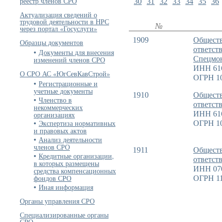
реестр членов СРО
30
31
32
33
34
35
36
Актуализация сведений о
трудовой деятельности в НРС
№
через портал «Госуслуги»
1909
Обществ
Образцы документов
ответст
Документы для внесения
Спецмо
изменений членов СРО
ИНН 61
О СРО АС «ЮгСевКавСтрой»
ОГРН 1
Регистрационные и
учетные документы
1910
Обществ
Членство в
ответст
некоммерческих
ИНН 61
организациях
Экспертиза нормативных
ОГРН 1
и правовых актов
Анализ деятельности
членов СРО
1911
Обществ
Кредитные организации,
ответст
в которых размещены
ИНН 07
средства компенсационных
фондов СРО
ОГРН 11
Иная информация
Органы управления СРО
Специализированные органы
СРО