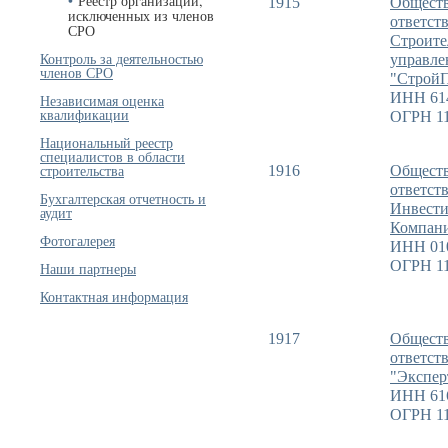
Реестр организаций,
1915
Обществ
исключенных из членов
ответст
СРО
Строите
Контроль за деятельностью
управле
членов СРО
"Строй
ИНН 61
Независимая оценка
квалификации
ОГРН 11
Национальный реестр
специалистов в области
строительства
1916
Обществ
ответст
Бухгалтерская отчетность и
Инвести
аудит
Компан
Фотогалерея
ИНН 01
ОГРН 11
Наши партнеры
Контактная информация
1917
Обществ
ответст
"Экспер
ИНН 61
ОГРН 11