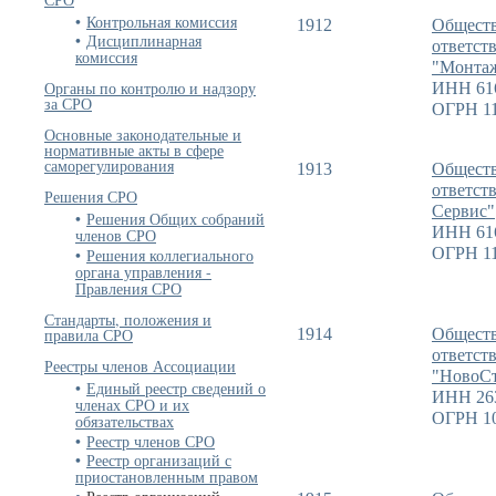
Контрольная комиссия
1912
Обществ
Дисциплинарная
ответст
комиссия
"Монта
Органы по контролю и надзору
ИНН 61
за СРО
ОГРН 11
Основные законодательные и
нормативные акты в сфере
саморегулирования
1913
Обществ
ответст
Решения СРО
Сервис"
Решения Общих собраний
ИНН 61
членов СРО
ОГРН 11
Решения коллегиального
органа управления -
Правления СРО
Стандарты, положения и
правила СРО
1914
Обществ
ответст
Реестры членов Ассоциации
"НовоС
Единый реестр сведений о
ИНН 26
членах СРО и их
ОГРН 1
обязательствах
Реестр членов СРО
Реестр организаций с
приостановленным правом