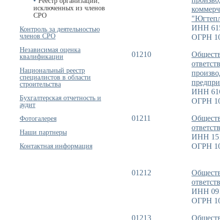
Реестр организаций,
исключенных из членов
коммерч
СРО
"Югтеп
ИНН 61
Контроль за деятельностью
членов СРО
ОГРН 1
Независимая оценка
01210
Обществ
квалификации
ответст
Национальный реестр
произво
специалистов в области
предпри
строительства
ИНН 61
Бухгалтерская отчетность и
ОГРН 1
аудит
Фотогалерея
01211
Обществ
ответст
Наши партнеры
ИНН 15
Контактная информация
ОГРН 1
01212
Обществ
ответст
ИНН 09
ОГРН 1
01213
Обществ