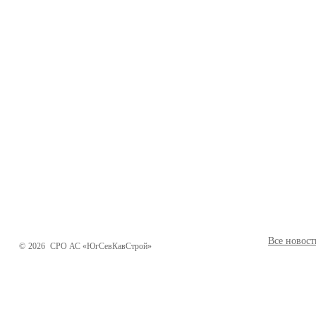
Все новост
©
2026
СРО АС «ЮгСевКавСтрой»