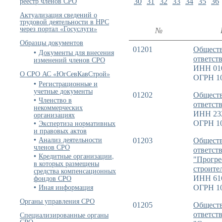
реестр членов СРО
30
31
32
33
34
35
36
Актуализация сведений о
трудовой деятельности в НРС
через портал «Госуслуги»
№
Образцы документов
01201
Обществ
Документы для внесения
ответст
изменений членов СРО
ИНН 01
О СРО АС «ЮгСевКавСтрой»
ОГРН 1
Регистрационные и
учетные документы
01202
Обществ
Членство в
ответст
некоммерческих
ИНН 23
организациях
Экспертиза нормативных
ОГРН 1
и правовых актов
Анализ деятельности
01203
Обществ
членов СРО
ответст
Кредитные организации,
"Прогре
в которых размещены
строите
средства компенсационных
фондов СРО
ИНН 61
Иная информация
ОГРН 1
Органы управления СРО
01205
Обществ
Специализированные органы
ответст
СРО