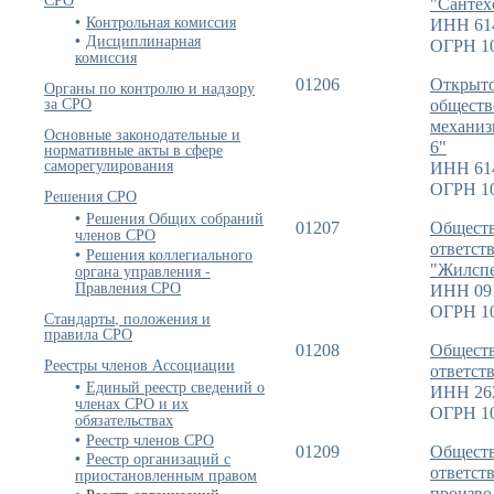
"Сантех
Контрольная комиссия
ИНН 61
Дисциплинарная
ОГРН 1
комиссия
01206
Открыто
Органы по контролю и надзору
за СРО
обществ
механиз
Основные законодательные и
6"
нормативные акты в сфере
саморегулирования
ИНН 61
ОГРН 1
Решения СРО
Решения Общих собраний
01207
Обществ
членов СРО
ответст
Решения коллегиального
органа управления -
"Жилспе
Правления СРО
ИНН 09
ОГРН 1
Стандарты, положения и
правила СРО
01208
Обществ
Реестры членов Ассоциации
ответст
Единый реестр сведений о
ИНН 26
членах СРО и их
ОГРН 1
обязательствах
Реестр членов СРО
01209
Обществ
Реестр организаций с
ответст
приостановленным правом
произво