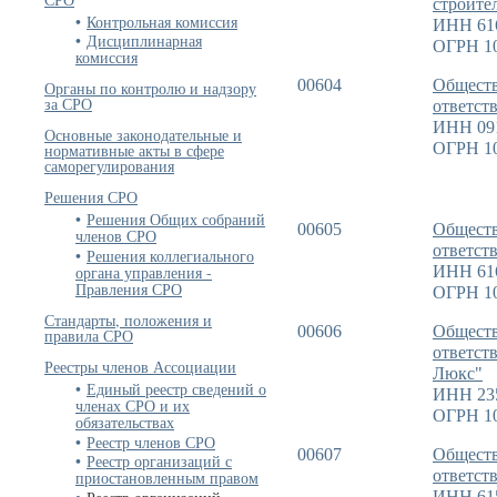
строите
Контрольная комиссия
ИНН 61
Дисциплинарная
ОГРН 1
комиссия
00604
Обществ
Органы по контролю и надзору
за СРО
ответст
ИНН 09
Основные законодательные и
ОГРН 1
нормативные акты в сфере
саморегулирования
Решения СРО
Решения Общих собраний
00605
Обществ
членов СРО
ответст
Решения коллегиального
органа управления -
ИНН 61
Правления СРО
ОГРН 1
Стандарты, положения и
00606
Обществ
правила СРО
ответст
Реестры членов Ассоциации
Люкс"
Единый реестр сведений о
ИНН 23
членах СРО и их
ОГРН 1
обязательствах
Реестр членов СРО
00607
Обществ
Реестр организаций с
ответст
приостановленным правом
ИНН 61