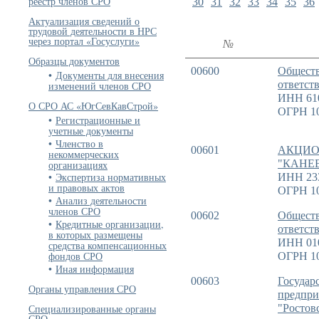
реестр членов СРО
30
31
32
33
34
35
36
Актуализация сведений о
трудовой деятельности в НРС
через портал «Госуслуги»
№
Образцы документов
00600
Обществ
Документы для внесения
ответст
изменений членов СРО
ИНН 61
О СРО АС «ЮгСевКавСтрой»
ОГРН 1
Регистрационные и
учетные документы
Членство в
00601
АКЦИО
некоммерческих
"КАНЕ
организациях
Экспертиза нормативных
ИНН 23
и правовых актов
ОГРН 1
Анализ деятельности
членов СРО
00602
Обществ
Кредитные организации,
ответст
в которых размещены
ИНН 01
средства компенсационных
фондов СРО
ОГРН 1
Иная информация
00603
Государ
Органы управления СРО
предпри
Специализированные органы
"Ростов
СРО