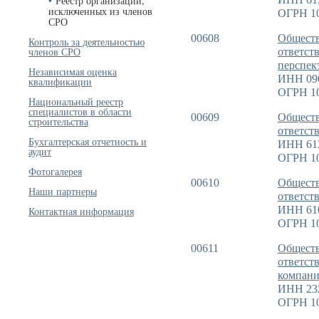
Реестр организаций,
исключенных из членов
ОГРН 1
СРО
00608
Обществ
Контроль за деятельностью
членов СРО
ответст
перспек
Независимая оценка
ИНН 09
квалификации
ОГРН 1
Национальный реестр
специалистов в области
00609
Обществ
строительства
ответст
Бухгалтерская отчетность и
ИНН 61
аудит
ОГРН 1
Фотогалерея
00610
Обществ
Наши партнеры
ответст
ИНН 61
Контактная информация
ОГРН 1
00611
Обществ
ответст
компани
ИНН 23
ОГРН 1