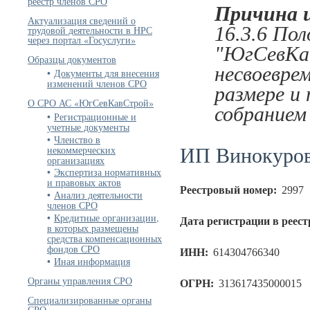
реестр членов СРО
Причина 
Актуализация сведений о
16.3.6 По
трудовой деятельности в НРС
через портал «Госуслуги»
"ЮгСевКав
Образцы документов
несвоеврем
Документы для внесения
изменений членов СРО
размере и
О СРО АС «ЮгСевКавСтрой»
собранием
Регистрационные и
учетные документы
Членство в
ИП Винокуров
некоммерческих
организациях
Экспертиза нормативных
и правовых актов
Реестровый номер:
2997
Анализ деятельности
членов СРО
Кредитные организации,
Дата регистрации в реест
в которых размещены
средства компенсационных
фондов СРО
ИНН:
614304766340
Иная информация
Органы управления СРО
ОГРН:
313617435000015
Специализированные органы
СРО