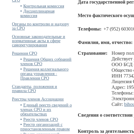
Дата государственной ре
Контрольная комиссия
Дисциплинарная
комиссия
Место фактического осущ
Органы по контролю и надзору
за СРО
Телефоны:
+7 (952) 60301
Основные законодательные и
нормативные акты в сфере
Фамилия, имя, отчество:
саморегулирования
Решения СРО
Страхование:
Номер пол
Действует
Решения Общих собраний
членов СРО
ООО БСД (
Решения коллегиального
Общество 
органа управления -
ИНН 77342
Правления СРО
Лицензия 
Стандарты, положения и
Адрес: 1950
правила СРО
Телефоны: 
Электронн
Реестры членов Ассоциации
Сайт:
bihou
Единый реестр сведений о
членах СРО и их
обязательствах
Сведения о соответствии
Реестр членов СРО
Реестр организаций с
приостановленным правом
Контроль за деятельност