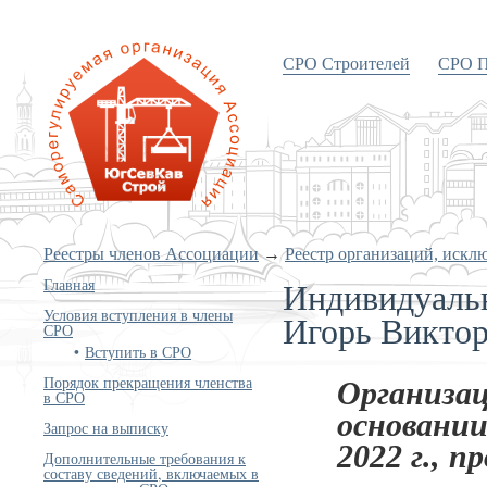
СРО Строителей
СРО П
«Объединение строителей
Южного и Северо-Кавказского
округов»
Реестры членов Ассоциации
→
Реестр организаций, искл
Индивидуаль
Главная
Условия вступления в члены
Игорь Викто
СРО
Вступить в СРО
Порядок прекращения членства
Организац
в СРО
основании
Запрос на выписку
2022 г., п
Дополнительные требования к
составу сведений, включаемых в