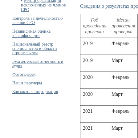
Реестр организаций,
исключенных из членов
Сведения о результатах п
СРО
Контроль за деятельностью
Год
Месяц
членов СРО
проведения
проведения
Независимая оценка
проверки
проверки
квалификации
2019
Февраль
Национальный реестр
специалистов в области
строительства
2019
Март
Бухгалтерская отчетность и
аудит
Фотогалерея
2020
Февраль
Наши партнеры
Контактная информация
2020
Март
2021
Февраль
2021
Март