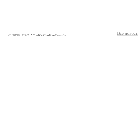
Все новост
©
2026
СРО АС «ЮгСевКавСтрой»