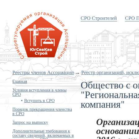
СРО Строителей
СРО П
«Объединение строителей
Южного и Северо-Кавказского
округов»
Реестры членов Ассоциации
→
Реестр организаций, искл
Общество с о
Главная
Условия вступления в члены
"Региональна
СРО
компания"
Вступить в СРО
Порядок прекращения членства
в СРО
Организац
Запрос на выписку
основании
Дополнительные требования к
составу сведений, включаемых в