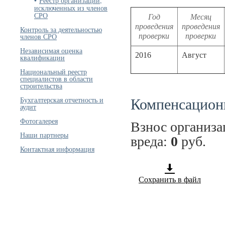
Реестр организаций,
исключенных из членов
СРО
Год
Месяц
проведения
проведения
Контроль за деятельностью
проверки
проверки
членов СРО
Независимая оценка
2016
Август
квалификации
Национальный реестр
специалистов в области
строительства
Компенсацион
Бухгалтерская отчетность и
аудит
Фотогалерея
Взнос организ
Наши партнеры
вреда:
0
руб.
Контактная информация
Сохранить в файл