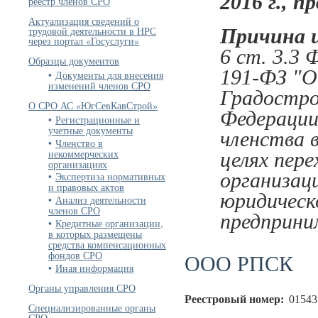
2016 г., п
реестр членов СРО
Актуализация сведений о
трудовой деятельности в НРС
Причина 
через портал «Госуслуги»
6 ст. 3.3 
Образцы документов
191-ФЗ "О
Документы для внесения
изменений членов СРО
Градостро
О СРО АС «ЮгСевКавСтрой»
Федерации
Регистрационные и
учетные документы
членства 
Членство в
некоммерческих
целях пере
организациях
организац
Экспертиза нормативных
и правовых актов
юридическ
Анализ деятельности
членов СРО
предприни
Кредитные организации,
в которых размещены
средства компенсационных
фондов СРО
ООО РПСК
Иная информация
Органы управления СРО
Реестровый номер:
01543
Специализированные органы
СРО