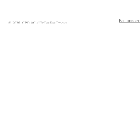
Все новост
©
2026
СРО АС «ЮгСевКавСтрой»