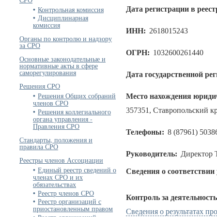
Контрольная комиссия
Дата регистрации в реест
Дисциплинарная
комиссия
ИНН:
2618015243
Органы по контролю и надзору
за СРО
ОГРН:
1032600261440
Основные законодательные и
нормативные акты в сфере
саморегулирования
Дата государственной ре
Решения СРО
Решения Общих собраний
Место нахождения юридич
членов СРО
357351, Ставропольский кра
Решения коллегиального
органа управления -
Правления СРО
Телефоны:
8 (87961) 5038
Стандарты, положения и
правила СРО
Руководитель:
Директор 
Реестры членов Ассоциации
Единый реестр сведений о
Сведения о соответствии
членах СРО и их
обязательствах
Реестр членов СРО
Контроль за деятельност
Реестр организаций с
приостановленным правом
Сведения о результатах п