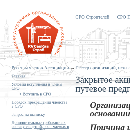
СРО Строителей
СРО П
«Объединение строителей
Южного и Северо-Кавказского
округов»
Реестры членов Ассоциации
→
Реестр организаций, искл
Закрытое акц
Главная
Условия вступления в члены
путевое пред
СРО
Вступить в СРО
Порядок прекращения членства
Организац
в СРО
основании
Запрос на выписку
Дополнительные требования к
Причина 
составу сведений, включаемых в