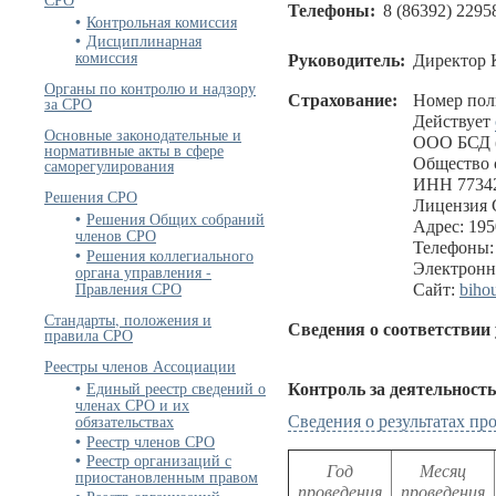
Телефоны:
8 (86392) 2295
Контрольная комиссия
Дисциплинарная
комиссия
Руководитель:
Директор 
Органы по контролю и надзору
Страхование:
Номер пол
за СРО
Действует
Основные законодательные и
ООО БСД (
нормативные акты в сфере
Общество 
саморегулирования
ИНН 77342
Решения СРО
Лицензия 
Решения Общих собраний
Адрес: 1950
членов СРО
Телефоны: 
Решения коллегиального
Электронн
органа управления -
Правления СРО
Сайт:
bihou
Стандарты, положения и
Сведения о соответствии
правила СРО
Реестры членов Ассоциации
Единый реестр сведений о
Контроль за деятельност
членах СРО и их
обязательствах
Сведения о результатах п
Реестр членов СРО
Реестр организаций с
Год
Месяц
приостановленным правом
проведения
проведения