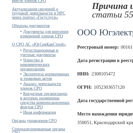
реестр членов СРО
Причина 
Актуализация сведений о
статьи 55
трудовой деятельности в НРС
через портал «Госуслуги»
Образцы документов
ООО Югэлект
Документы для внесения
изменений членов СРО
О СРО АС «ЮгСевКавСтрой»
Реестровый номер:
00161
Регистрационные и
учетные документы
Членство в
Дата регистрации в реест
некоммерческих
организациях
Экспертиза нормативных
ИНН:
2308105472
и правовых актов
Анализ деятельности
ОГРН:
1052303657120
членов СРО
Кредитные организации,
в которых размещены
Дата государственной ре
средства компенсационных
фондов СРО
Иная информация
Место нахождения юридич
Органы управления СРО
350051, Краснодарский край
Специализированные органы
СРО