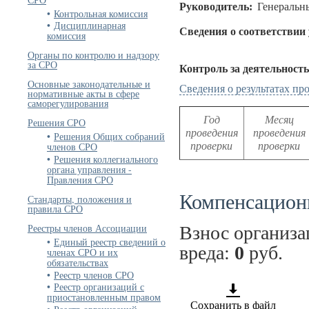
Руководитель:
Генеральн
Контрольная комиссия
Дисциплинарная
Сведения о соответствии
комиссия
Органы по контролю и надзору
за СРО
Контроль за деятельност
Основные законодательные и
Сведения о результатах п
нормативные акты в сфере
саморегулирования
Год
Месяц
Решения СРО
проведения
проведения
Решения Общих собраний
проверки
проверки
членов СРО
Решения коллегиального
органа управления -
Правления СРО
Компенсацион
Стандарты, положения и
правила СРО
Реестры членов Ассоциации
Взнос организ
Единый реестр сведений о
вреда:
0
руб.
членах СРО и их
обязательствах
Реестр членов СРО
Реестр организаций с
приостановленным правом
Сохранить в файл