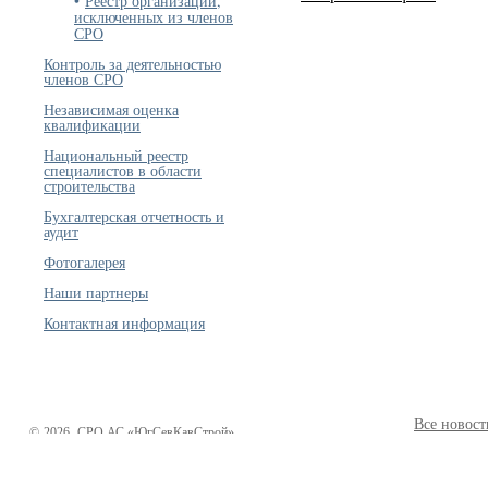
Реестр организаций,
исключенных из членов
СРО
Контроль за деятельностью
членов СРО
Независимая оценка
квалификации
Национальный реестр
специалистов в области
строительства
Бухгалтерская отчетность и
аудит
Фотогалерея
Наши партнеры
Контактная информация
Все новост
©
2026
СРО АС «ЮгСевКавСтрой»