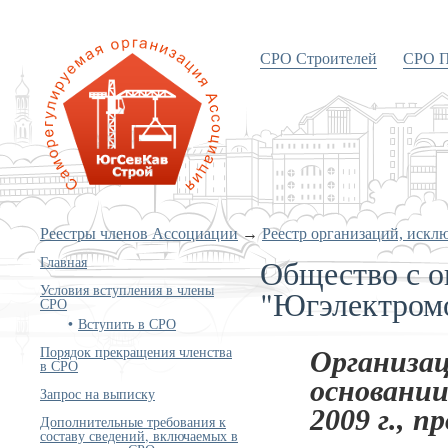
СРО Строителей
СРО П
«Объединение строителей
Южного и Северо-Кавказского
округов»
Реестры членов Ассоциации
→
Реестр организаций, искл
Общество с о
Главная
Условия вступления в члены
"Югэлектром
СРО
Вступить в СРО
Порядок прекращения членства
Организац
в СРО
основании
Запрос на выписку
2009 г., п
Дополнительные требования к
составу сведений, включаемых в