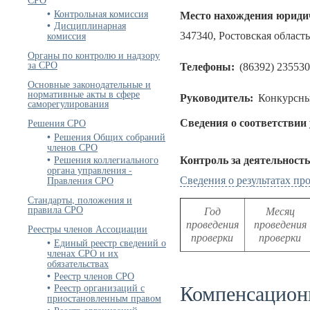
Контрольная комиссия
Место нахождения юридич
Дисциплинарная
комиссия
347340, Ростовская область
Органы по контролю и надзору
за СРО
Телефоны:
(86392) 235530
Основные законодательные и
нормативные акты в сфере
Руководитель:
Конкурсны
саморегулирования
Решения СРО
Сведения о соответствии
Решения Общих собраний
членов СРО
Решения коллегиального
Контроль за деятельност
органа управления -
Правления СРО
Сведения о результатах п
Стандарты, положения и
правила СРО
Год
Месяц
проведения
проведения
Реестры членов Ассоциации
проверки
проверки
Единый реестр сведений о
членах СРО и их
обязательствах
Реестр членов СРО
Компенсацион
Реестр организаций с
приостановленным правом