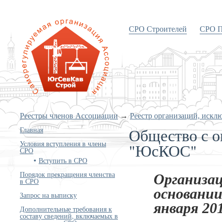
СРО Строителей
СРО П
«Объединение строителей
Южного и Северо-Кавказского
округов»
Реестры членов Ассоциации
→
Реестр организаций, искл
Общество с о
Главная
Условия вступления в члены
"ЮсКОС"
СРО
Вступить в СРО
Порядок прекращения членства
Организац
в СРО
основании
Запрос на выписку
января 201
Дополнительные требования к
составу сведений, включаемых в