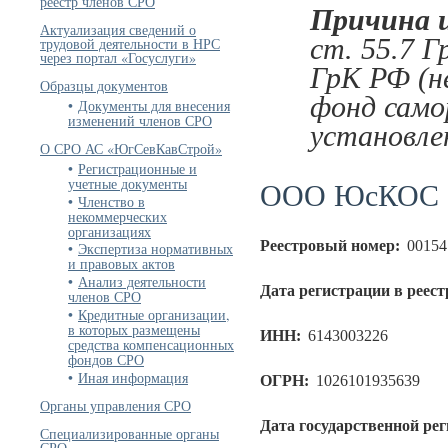
реестр членов СРО
Причина 
Актуализация сведений о
ст. 55.7 Г
трудовой деятельности в НРС
через портал «Госуслуги»
ГрК РФ (н
Образцы документов
фонд само
Документы для внесения
изменений членов СРО
установле
О СРО АС «ЮгСевКавСтрой»
Регистрационные и
учетные документы
ООО ЮсКОС
Членство в
некоммерческих
организациях
Реестровый номер:
00154
Экспертиза нормативных
и правовых актов
Анализ деятельности
Дата регистрации в реест
членов СРО
Кредитные организации,
в которых размещены
ИНН:
6143003226
средства компенсационных
фондов СРО
Иная информация
ОГРН:
1026101935639
Органы управления СРО
Дата государственной ре
Специализированные органы
СРО