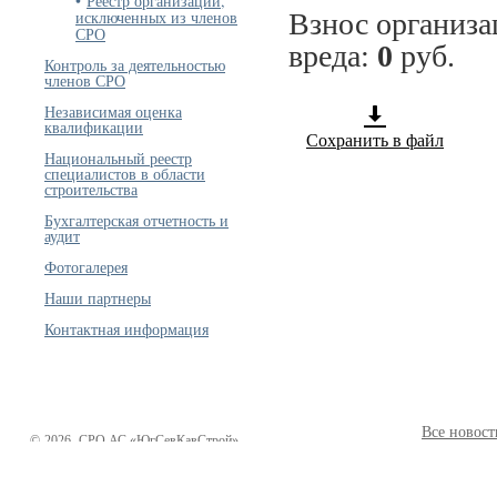
Реестр организаций,
исключенных из членов
Взнос организ
СРО
вреда:
0
руб.
Контроль за деятельностью
членов СРО
Независимая оценка
квалификации
Сохранить в файл
Национальный реестр
специалистов в области
строительства
Бухгалтерская отчетность и
аудит
Фотогалерея
Наши партнеры
Контактная информация
Все новост
©
2026
СРО АС «ЮгСевКавСтрой»