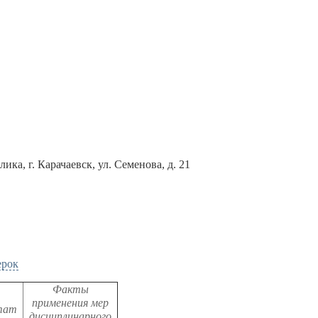
ика, г. Карачаевск, ул. Семенова, д. 21
ерок
Факты
применения мер
тат
дисциплинарного