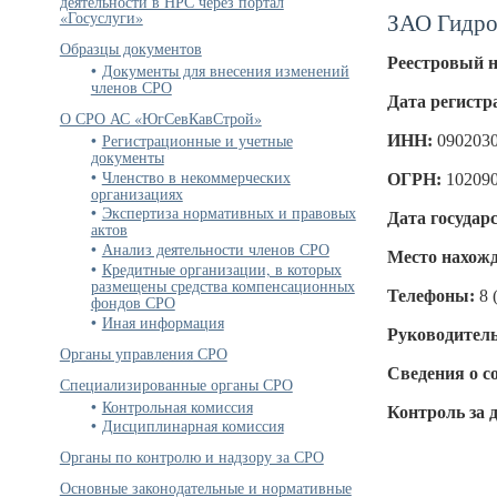
деятельности в НРС через портал
ЗАО Гидро
«Госуслуги»
Образцы документов
Реестровый 
Документы для внесения изменений
членов СРО
Дата регистр
О СРО АС «ЮгСевКавСтрой»
Регистрационные и учетные
ИНН:
090203
документы
Членство в некоммерческих
ОГРН:
10209
организациях
Экспертиза нормативных и правовых
Дата государ
актов
Анализ деятельности членов СРО
Место нахожд
Кредитные организации, в которых
размещены средства компенсационных
Телефоны:
8 
фондов СРО
Иная информация
Руководитель
Органы управления СРО
Сведения о с
Специализированные органы СРО
Контрольная комиссия
Контроль за 
Дисциплинарная комиссия
Органы по контролю и надзору за СРО
Основные законодательные и нормативные