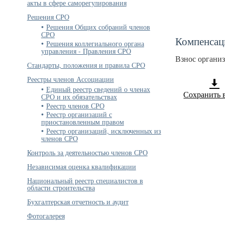
акты в сфере саморегулирования
Решения СРО
Решения Общих собраний членов
СРО
Компенсац
Решения коллегиального органа
управления - Правления СРО
Взнос органи
Стандарты, положения и правила СРО
Реестры членов Ассоциации
Единый реестр сведений о членах
Сохранить 
СРО и их обязательствах
Реестр членов СРО
Реестр организаций с
приостановленным правом
Реестр организаций, исключенных из
членов СРО
Контроль за деятельностью членов СРО
Независимая оценка квалификации
Национальный реестр специалистов в
области строительства
Бухгалтерская отчетность и аудит
Фотогалерея