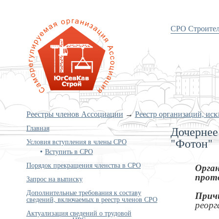
СРО Строите
«Объединение строителей
Южного и Северо-Кавказского
округов»
Реестры членов Ассоциации
→
Реестр организаций, ис
Главная
Дочернее
"Фотон"
Условия вступления в члены СРО
Вступить в СРО
Порядок прекращения членства в СРО
Орган
прото
Запрос на выписку
Дополнительные требования к составу
Прич
сведений, включаемых в реестр членов СРО
реорг
Актуализация сведений о трудовой