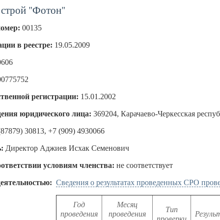
строй "Фотон"
номер:
00135
ации в реестре:
19.05.2009
0606
00775752
ственной регистрации:
15.01.2002
ения юридического лица:
369204, Карачаево-Черкесская республ
(87879) 30813, +7 (909) 4930066
:
Директор Аджиев Исхак Семенович
оответствии условиям членства:
не соответствует
деятельностью:
Сведения о результатах проведенных СРО пров
Год
Месяц
Тип
проведения
проведения
Резуль
проверки