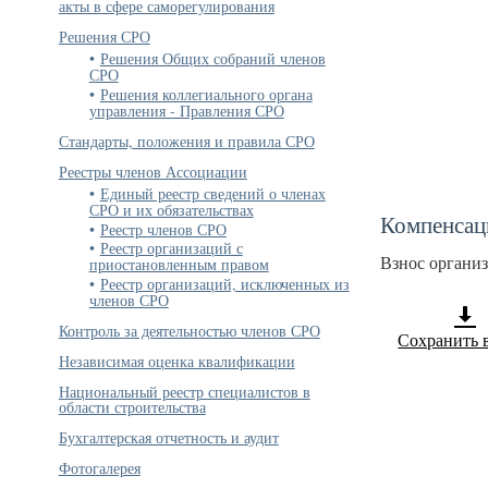
акты в сфере саморегулирования
Решения СРО
Решения Общих собраний членов
СРО
Решения коллегиального органа
управления - Правления СРО
Стандарты, положения и правила СРО
Реестры членов Ассоциации
Единый реестр сведений о членах
СРО и их обязательствах
Компенсац
Реестр членов СРО
Реестр организаций с
приостановленным правом
Взнос органи
Реестр организаций, исключенных из
членов СРО
Контроль за деятельностью членов СРО
Сохранить 
Независимая оценка квалификации
Национальный реестр специалистов в
области строительства
Бухгалтерская отчетность и аудит
Фотогалерея