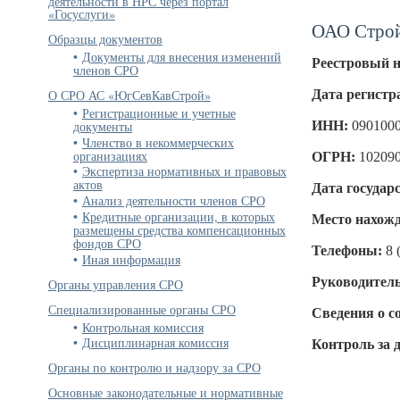
деятельности в НРС через портал
«Госуслуги»
ОАО Строй
Образцы документов
Документы для внесения изменений
Реестровый 
членов СРО
Дата регистр
О СРО АС «ЮгСевКавСтрой»
Регистрационные и учетные
ИНН:
090100
документы
Членство в некоммерческих
организациях
ОГРН:
10209
Экспертиза нормативных и правовых
актов
Дата государ
Анализ деятельности членов СРО
Кредитные организации, в которых
Место нахожд
размещены средства компенсационных
фондов СРО
Телефоны:
8 
Иная информация
Руководитель
Органы управления СРО
Специализированные органы СРО
Сведения о с
Контрольная комиссия
Дисциплинарная комиссия
Контроль за 
Органы по контролю и надзору за СРО
Основные законодательные и нормативные