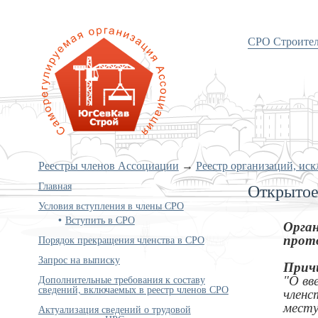
СРО Строите
«Объединение строителей
Южного и Северо-Кавказского
округов»
Реестры членов Ассоциации
→
Реестр организаций, ис
Главная
Открытое
Условия вступления в члены СРО
Вступить в СРО
Орган
прото
Порядок прекращения членства в СРО
Запрос на выписку
Прич
Дополнительные требования к составу
"О вв
сведений, включаемых в реестр членов СРО
членс
месту
Актуализация сведений о трудовой