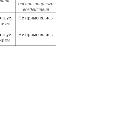
ьтат
дисциплинарного
воздействия
ствует
Не применялись
аниям
ствует
Не применялись
аниям