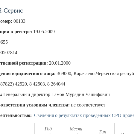
-Сервис
номер:
00133
ации в реестре:
19.05.2009
0655
00507814
ственной регистрации:
20.01.2000
ения юридического лица:
369000, Карачаево-Черкесская республ
(87822) 42520, 8 42503, 8 264044
:
Генеральный директор Тамов Мурадин Чашифович
оответствии условиям членства:
не соответствует
деятельностью:
Сведения о результатах проведенных СРО пров
Год
Месяц
Тип