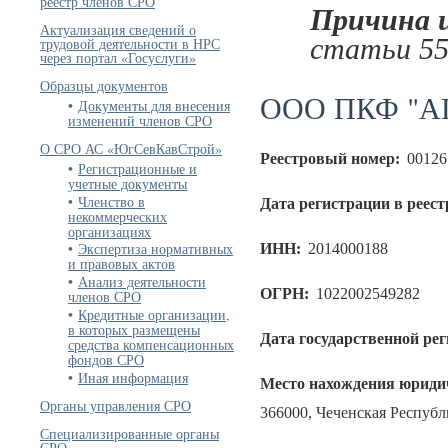
реестр членов СРО
Причина 
Актуализация сведений о
статьи 55
трудовой деятельности в НРС
через портал «Госуслуги»
Образцы документов
ООО ПКФ "А
Документы для внесения
изменений членов СРО
О СРО АС «ЮгСевКавСтрой»
Реестровый номер:
00126
Регистрационные и
учетные документы
Членство в
Дата регистрации в реест
некоммерческих
организациях
Экспертиза нормативных
ИНН:
2014000188
и правовых актов
Анализ деятельности
ОГРН:
1022002549282
членов СРО
Кредитные организации,
в которых размещены
Дата государственной ре
средства компенсационных
фондов СРО
Иная информация
Место нахождения юридич
Органы управления СРО
366000, Чеченская Республи
Специализированные органы
СРО