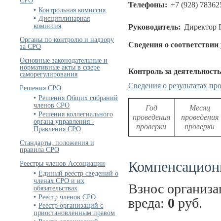
Телефоны:
+7 (928) 78362
Контрольная комиссия
Дисциплинарная
комиссия
Руководитель:
Директор 
Органы по контролю и надзору
Сведения о соответствии
за СРО
Основные законодательные и
нормативные акты в сфере
Контроль за деятельност
саморегулирования
Сведения о результатах п
Решения СРО
Решения Общих собраний
членов СРО
Год
Месяц
Решения коллегиального
проведения
проведения
органа управления -
проверки
проверки
Правления СРО
Стандарты, положения и
правила СРО
Компенсацион
Реестры членов Ассоциации
Единый реестр сведений о
членах СРО и их
Взнос организ
обязательствах
Реестр членов СРО
вреда:
0
руб.
Реестр организаций с
приостановленным правом