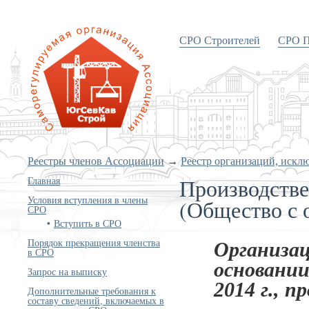
СРО Строителей
СРО П
«Объединение строителей
Южного и Северо-Кавказского
округов»
Реестры членов Ассоциации
→
Реестр организаций, искл
Производств
Главная
Условия вступления в члены
(Общество с 
СРО
Вступить в СРО
Порядок прекращения членства
Организац
в СРО
основании
Запрос на выписку
2014 г., п
Дополнительные требования к
составу сведений, включаемых в