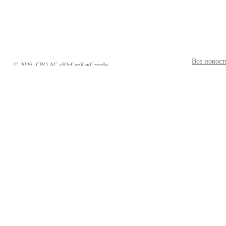
Все новост
©
2026
СРО АС «ЮгСевКавСтрой»