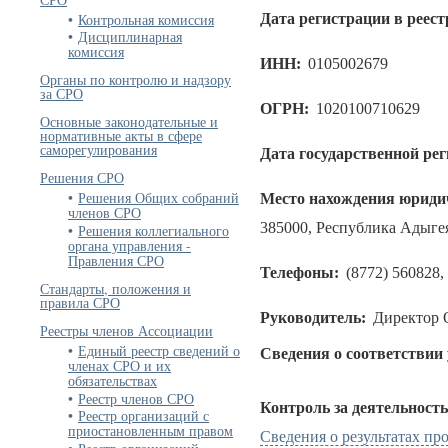
Контрольная комиссия
Дата регистрации в реест
Дисциплинарная
комиссия
ИНН:
0105002679
Органы по контролю и надзору
за СРО
ОГРН:
1020100710629
Основные законодательные и
нормативные акты в сфере
саморегулирования
Дата государственной ре
Решения СРО
Решения Общих собраний
Место нахождения юридич
членов СРО
385000, Республика Адыгея,
Решения коллегиального
органа управления -
Правления СРО
Телефоны:
(8772) 560828,
Стандарты, положения и
правила СРО
Руководитель:
Директор 
Реестры членов Ассоциации
Единый реестр сведений о
Сведения о соответствии
членах СРО и их
обязательствах
Реестр членов СРО
Контроль за деятельност
Реестр организаций с
приостановленным правом
Сведения о результатах п