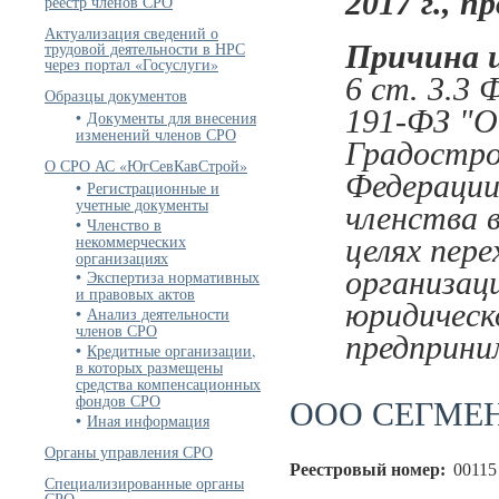
2017 г., п
реестр членов СРО
Актуализация сведений о
трудовой деятельности в НРС
Причина 
через портал «Госуслуги»
6 ст. 3.3 
Образцы документов
191-ФЗ "О
Документы для внесения
изменений членов СРО
Градостро
О СРО АС «ЮгСевКавСтрой»
Федерации
Регистрационные и
учетные документы
членства 
Членство в
некоммерческих
целях пере
организациях
организац
Экспертиза нормативных
и правовых актов
юридическ
Анализ деятельности
членов СРО
предприни
Кредитные организации,
в которых размещены
средства компенсационных
фондов СРО
ООО СЕГМЕ
Иная информация
Органы управления СРО
Реестровый номер:
00115
Специализированные органы
СРО