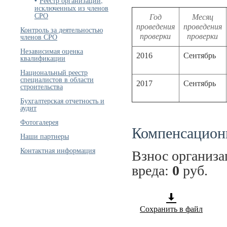
Реестр организаций,
исключенных из членов
СРО
Год
Месяц
проведения
проведения
Контроль за деятельностью
проверки
проверки
членов СРО
Независимая оценка
2016
Сентябрь
квалификации
Национальный реестр
специалистов в области
2017
Сентябрь
строительства
Бухгалтерская отчетность и
аудит
Фотогалерея
Компенсацион
Наши партнеры
Контактная информация
Взнос организ
вреда:
0
руб.
Сохранить в файл