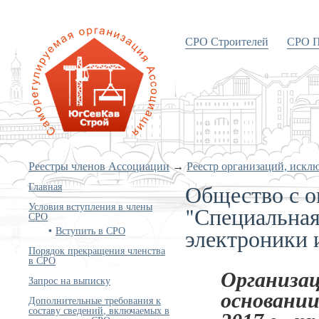
СРО Строителей
СРО П
«Объединение строителей
Южного и Северо-Кавказского
округов»
Реестры членов Ассоциации
→
Реестр организаций, искл
Общество с о
Главная
Условия вступления в члены
"Специальная
СРО
электроники 
Вступить в СРО
Порядок прекращения членства
в СРО
Организац
Запрос на выписку
основании
Дополнительные требования к
составу сведений, включаемых в