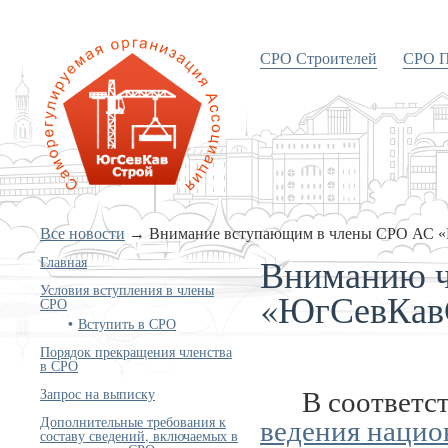
СРО Строителей
СРО П
«Объединение строителей
Южного и Северо-Кавказского
округов»
Все новости
→
Внимание вступающим в члены СРО АС 
Вниманию 
Главная
Условия вступления в члены
«ЮгСевКав
СРО
Вступить в СРО
Порядок прекращения членства
в СРО
Запрос на выписку
В соответстви
Дополнительные требования к
ведения нацио
составу сведений, включаемых в