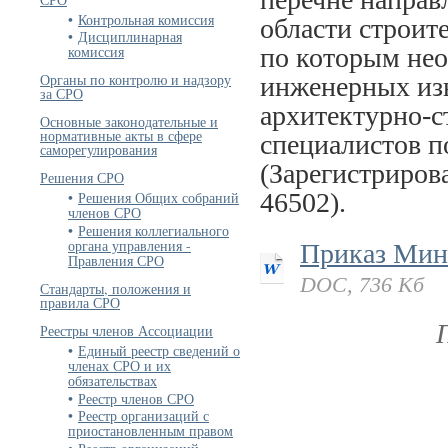
Контрольная комиссия
области строит
Дисциплинарная
по которым нео
комиссия
Органы по контролю и надзору
инженерных изы
за СРО
архитектурно-с
Основные законодательные и
нормативные акты в сфере
специалистов п
саморегулирования
(Зарегистриров
Решения СРО
46502).
Решения Общих собраний
членов СРО
Решения коллегиального
органа управления -
Приказ Минс
Правления СРО
DOC, 736 Кб
Стандарты, положения и
правила СРО
Реестры членов Ассоциации
Единый реестр сведений о
членах СРО и их
обязательствах
Реестр членов СРО
Реестр организаций с
приостановленным правом