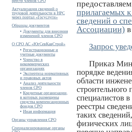
реестр членов СРО
предоставляе
Актуализация сведений о
прилагаемых к
трудовой деятельности в НРС
через портал «Госуслуги»
сведений о сп
Образцы документов
Ассоциации)
в
Документы для внесения
изменений членов СРО
О СРО АС «ЮгСевКавСтрой»
Запрос уве
Регистрационные и
учетные документы
Членство в
Приказ Минстр
некоммерческих
организациях
порядке ведени
Экспертиза нормативных
и правовых актов
области инжене
Анализ деятельности
строительного 
членов СРО
Кредитные организации,
специалистов в
в которых размещены
средства компенсационных
реестры сведен
фондов СРО
Иная информация
таких сведений
Органы управления СРО
физических лиц
Специализированные органы
перечне направ
СРО